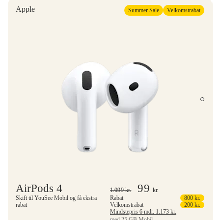
Apple
Summer Sale
Velkomstrabat
AirPods 4
99
1.099
kr.
kr.
Skift til YouSee Mobil og få ekstra
Rabat
800
kr.
rabat
Velkomstrabat
200
kr.
Mindstepris 6 mdr.
1.173
kr.
med 25 GB Mobil